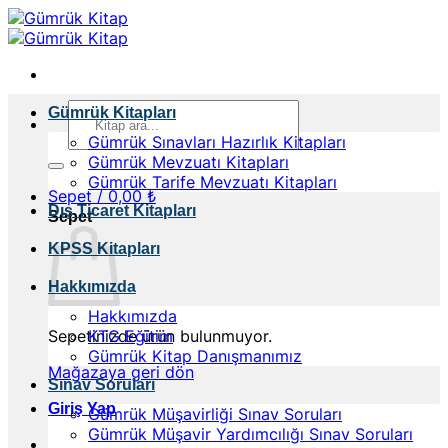
İçeriğe
atla
Ara:
Gümrük Kitapları
Gümrük Sınavları Hazırlık Kitapları
Gümrük Mevzuatı Kitapları
Gümrük Tarife Mevzuatı Kitapları
Sepet /
0,00
₺
Dış Ticaret Kitapları
Sepet
KPSS Kitapları
Hakkımızda
Hakkımızda
Sepetinizde ürün bulunmuyor.
KTG Eğitim
Gümrük Kitap Danışmanımız
Mağazaya geri dön
Sınav Soruları
Giriş Yap
Gümrük Müşavirliği Sınav Soruları
Gümrük Müşavir Yardımcılığı Sınav Soruları