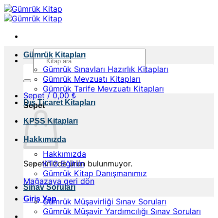
İçeriğe
atla
Ara:
Gümrük Kitapları
Gümrük Sınavları Hazırlık Kitapları
Gümrük Mevzuatı Kitapları
Gümrük Tarife Mevzuatı Kitapları
Sepet /
0,00
₺
Dış Ticaret Kitapları
Sepet
KPSS Kitapları
Hakkımızda
Hakkımızda
Sepetinizde ürün bulunmuyor.
KTG Eğitim
Gümrük Kitap Danışmanımız
Mağazaya geri dön
Sınav Soruları
Giriş Yap
Gümrük Müşavirliği Sınav Soruları
Gümrük Müşavir Yardımcılığı Sınav Soruları