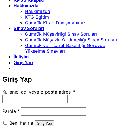
KPSS Kitapları
Hakkımızda
Hakkımızda
KTG Eğitim
Gümrük Kitap Danışmanımız
Sınav Soruları
Gümrük Müşavirliği Sınav Soruları
Gümrük Müşavir Yardımcılığı Sınav Soruları
Gümrük ve Ticaret Bakanlığı Görevde
Yükselme Sınavları
İletişim
Giriş Yap
Giriş Yap
Gerekli
Kullanıcı adı veya e-posta adresi
*
Gerekli
Parola
*
Beni hatırla
Giriş Yap