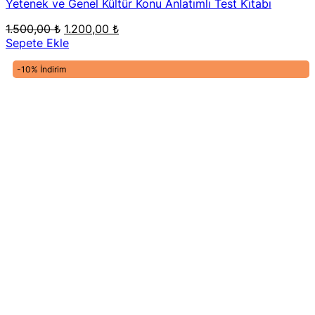
Yetenek ve Genel Kültür Konu Anlatımlı Test Ki̇tabı
Orijinal
Şu
1.500,00
₺
1.200,00
₺
fiyat:
andaki
Sepete Ekle
1.500,00 ₺.
fiyat:
1.200,00 ₺.
-10% İndirim