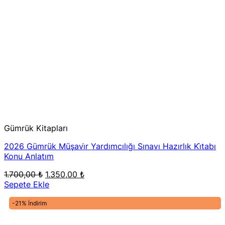
Gümrük Kitapları
2026 Gümrük Müşavi̇r Yardımcılığı Sınavı Hazırlık Ki̇tabı
Konu Anlatım
Orijinal
Şu
1.700,00
₺
1.350,00
₺
fiyat:
andaki
Sepete Ekle
1.700,00 ₺.
fiyat:
1.350,00 ₺.
-21% İndirim