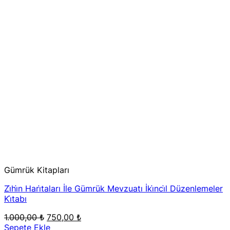
Gümrük Kitapları
Zi̇hi̇n Hari̇taları İle Gümrük Mevzuatı İki̇nci̇l Düzenlemeler
Ki̇tabı
Orijinal
Şu
1.000,00
₺
750,00
₺
fiyat:
andaki
Sepete Ekle