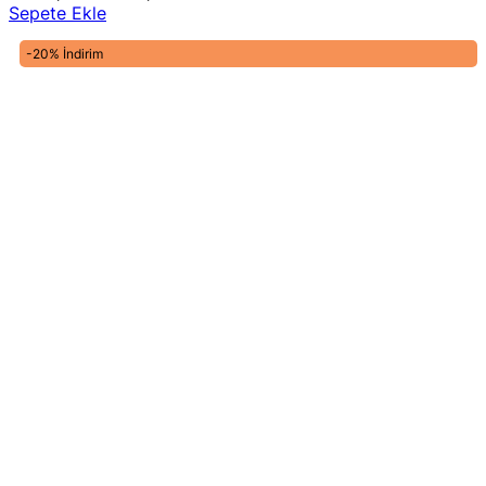
fiyat:
andaki
Sepete Ekle
2.000,00 ₺.
fiyat:
1.600,00 ₺.
-20% İndirim