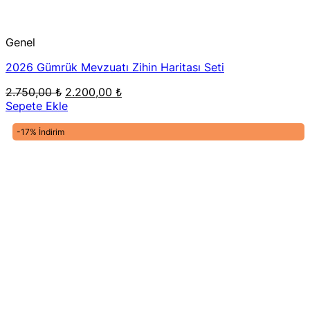
Genel
2026 Gümrük Mevzuatı Zihin Haritası Seti
Orijinal
Şu
2.750,00
₺
2.200,00
₺
fiyat:
andaki
Sepete Ekle
2.750,00 ₺.
fiyat:
2.200,00 ₺.
-17% İndirim