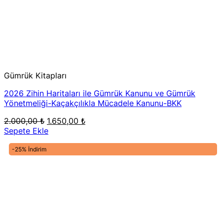
Gümrük Kitapları
2026 Zihin Haritaları ile Gümrük Kanunu ve Gümrük
Yönetmeliği-Kaçakçılıkla Mücadele Kanunu-BKK
Orijinal
Şu
2.000,00
₺
1.650,00
₺
fiyat:
andaki
Sepete Ekle
2.000,00 ₺.
fiyat:
1.650,00 ₺.
-25% İndirim