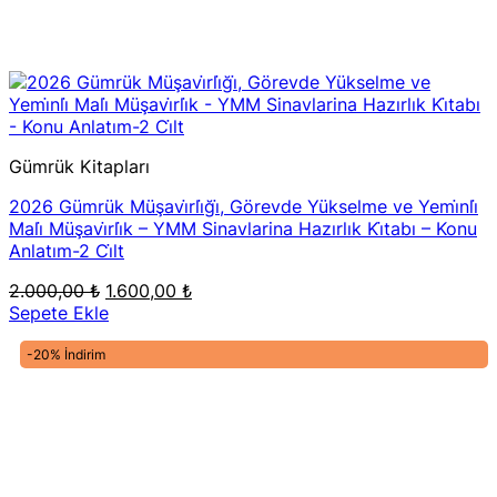
Gümrük Kitapları
2026 Gümrük Müşavi̇rli̇ği̇, Görevde Yükselme ve Yemi̇nli̇
Mali̇ Müşavi̇rli̇k – YMM Sinavlarina Hazırlık Ki̇tabı – Konu
Anlatım-2 Ci̇lt
Orijinal
Şu
2.000,00
₺
1.600,00
₺
fiyat:
andaki
Sepete Ekle
2.000,00 ₺.
fiyat:
1.600,00 ₺.
-20% İndirim