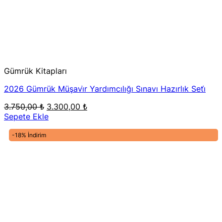
Gümrük Kitapları
2026 Gümrük Müşavi̇r Yardımcılığı Sınavı Hazırlık Seti̇
Orijinal
Şu
3.750,00
₺
3.300,00
₺
fiyat:
andaki
Sepete Ekle
3.750,00 ₺.
fiyat:
3.300,00 ₺.
-18% İndirim