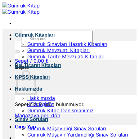
İçeriğe
atla
Ara:
Gümrük Kitapları
Gümrük Sınavları Hazırlık Kitapları
Gümrük Mevzuatı Kitapları
Gümrük Tarife Mevzuatı Kitapları
Sepet /
0,00
₺
Dış Ticaret Kitapları
Sepet
KPSS Kitapları
Hakkımızda
Hakkımızda
Sepetinizde ürün bulunmuyor.
KTG Eğitim
Gümrük Kitap Danışmanımız
Mağazaya geri dön
Sınav Soruları
Giriş Yap
Gümrük Müşavirliği Sınav Soruları
Gümrük Müşavir Yardımcılığı Sınav Soruları