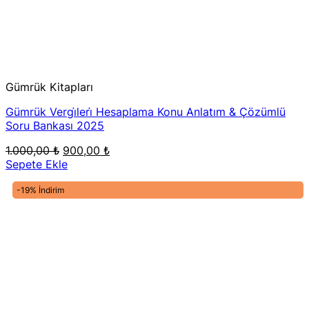
Gümrük Kitapları
Gümrük Vergi̇leri̇ Hesaplama Konu Anlatım & Çözümlü
Soru Bankası 2025
Orijinal
Şu
1.000,00
₺
900,00
₺
fiyat:
andaki
Sepete Ekle
1.000,00 ₺.
fiyat:
900,00 ₺.
-19% İndirim