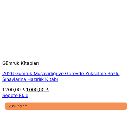
Gümrük Kitapları
2026 Gümrük Müşavi̇rli̇ği̇ ve Görevde Yükselme Sözlü
Sınavlarına Hazırlık Kitabı
Orijinal
Şu
1.200,00
₺
1.000,00
₺
fiyat:
andaki
Sepete Ekle
1.200,00 ₺.
fiyat:
1.000,00 ₺.
-20% İndirim