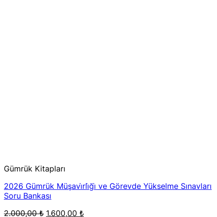
Gümrük Kitapları
2026 Gümrük Müşavi̇rli̇ği̇ ve Görevde Yükselme Sınavları
Soru Bankası
Orijinal
Şu
2.000,00
₺
1.600,00
₺