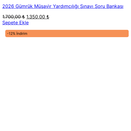
2026 Gümrük Müşavi̇r Yardımcılığı Sınavı Soru Bankası
Orijinal
Şu
1.700,00
₺
1.350,00
₺
fiyat:
andaki
Sepete Ekle
1.700,00 ₺.
fiyat:
1.350,00 ₺.
-12% İndirim