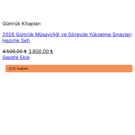
Gümrük Kitapları
2026 Gümrük Müşavi̇rli̇ği̇ ve Görevde Yükselme Sınavları
Hazırlık Seti̇
Orijinal
Şu
4.500,00
₺
3.600,00
₺
fiyat:
andaki
Sepete Ekle
4.500,00 ₺.
fiyat:
3.600,00 ₺.
-21% İndirim