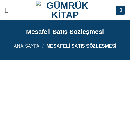
İçeriğe
atla
Mesafeli Satış Sözleşmesi
ANA SAYFA
/
MESAFELI SATIŞ SÖZLEŞMESI
MADDE 1 – KONU