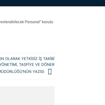
evlendirilecek Personel” konulu
N OLARAK YETKİSİZ İŞ TAKİBİ
YÖNETİMİ, TASFİYE VE DÖNER
MÜDÜRLÜĞÜ’NÜN YAZISI