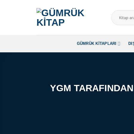
İçeriğe
atla
Ara:
GÜMRÜK KITAPLARI
DI
YGM TARAFINDAN