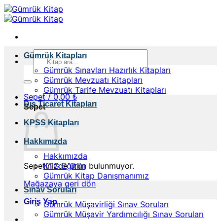
İçeriğe
atla
Ara:
Gümrük Kitapları
Gümrük Sınavları Hazırlık Kitapları
Gümrük Mevzuatı Kitapları
Gümrük Tarife Mevzuatı Kitapları
Sepet /
0,00
₺
Dış Ticaret Kitapları
Sepet
KPSS Kitapları
Hakkımızda
Hakkımızda
Sepetinizde ürün bulunmuyor.
KTG Eğitim
Gümrük Kitap Danışmanımız
Mağazaya geri dön
Sınav Soruları
Giriş Yap
Gümrük Müşavirliği Sınav Soruları
Gümrük Müşavir Yardımcılığı Sınav Soruları