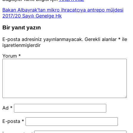
Bakan Albayrak’tan mikro ihracatçıya antrepo müjdesi
2017/20 Sayılı Genelge Hk
Bir yanıt yazın
E-posta adresiniz yayınlanmayacak.
Gerekli alanlar
*
ile
işaretlenmişlerdir
Yorum
*
Ad
*
E-posta
*