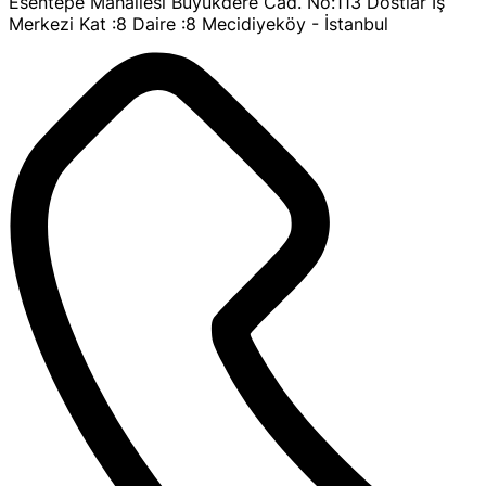
Esentepe Mahallesi Büyükdere Cad. No:113 Dostlar İş
Merkezi Kat :8 Daire :8 Mecidiyeköy - İstanbul