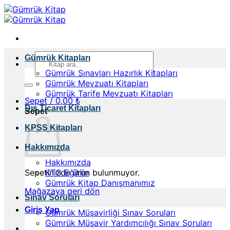
İçeriğe
atla
Ara:
Gümrük Kitapları
Gümrük Sınavları Hazırlık Kitapları
Gümrük Mevzuatı Kitapları
Gümrük Tarife Mevzuatı Kitapları
Sepet /
0,00
₺
Dış Ticaret Kitapları
Sepet
KPSS Kitapları
Hakkımızda
Hakkımızda
Sepetinizde ürün bulunmuyor.
KTG Eğitim
Gümrük Kitap Danışmanımız
Mağazaya geri dön
Sınav Soruları
Giriş Yap
Gümrük Müşavirliği Sınav Soruları
Gümrük Müşavir Yardımcılığı Sınav Soruları