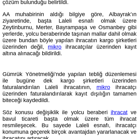
çözüm bulunduğu belirtildi.
AA muhabirinin aldığı bilgiye göre, Albayrak’ın
ziyaretinde, başta Laleli esnafı olmak üzere
Zeytinburnu, Merter, Bayrampaşa ve Osmanbey gibi
yerlerde, yolcu beraberinde taşınan mallar dahil olmak
üzere bundan böyle yapılan ihracatın kargo şirketleri
üzerinden değil,
mikro
ihracatçılar üzerinden kayıt
altına alınacağı bildirildi.
Videoyu
Gümrük Yönetmeliği’nde yapılan tebliğ düzenlemesi
ile bugüne dek kargo şirketleri üzerinden
Oynat
faturalandırılan Laleli ihracatının,
mikro
ihracatçı
üzerinden faturalandırılarak kayıt dışılığın tamamen
biteceği kaydedildi.
Söz konusu değişiklik ile yolcu beraberi
ihracat
ve
bavul ticareti başta olmak üzere tüm ihracat
resmileşecek. Bu sayede Laleli esnafı, ihracatçı
konumuna geçerek birçok avantajdan yararlanacak ve
ihracatını artıracak.