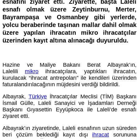
esnafını ziyaret etti. Ziyarette, başta Laleli
esnafı olmak üzere Zeytinburnu, Merter,
Bayrampaşa ve Osmanbey gibi yerlerde,
yolcu beraberinde taşınan mallar dahil olmak
üzere yapılan ihracatın mikro ihracatçılar
üzerinden kayıt altına alınacağı duyuruldu.
Hazine ve Maliye Bakanı Berat Albayrak’ın,
Lalelili
mikro
ihracatçılara, yaptıkları ihracatın,
kurulacak “ihracat antrepoları” ile kendileri üzerinden
faturalandırılacağının müjdesini verdiği bildirildi.
Albayrak,
Türkiye
İhracatçılar Meclisi (TİM) Başkanı
İsmail Gülle, Laleli Sanayici ve İşadamları Derneği
Başkanı Gıyasettin Eyyüpkoca ile Laleli’de esnafı
ziyaret etti.
Albayrak’ın ziyaretinde, Laleli esnafının uzun süreden
beri çözüm beklediği kayıt dışı
ihracat
sorununa