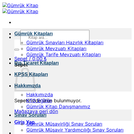
İçeriğe
atla
Ara:
Gümrük Kitapları
Gümrük Sınavları Hazırlık Kitapları
Gümrük Mevzuatı Kitapları
Gümrük Tarife Mevzuatı Kitapları
Sepet /
0,00
₺
Dış Ticaret Kitapları
Sepet
KPSS Kitapları
Hakkımızda
Hakkımızda
Sepetinizde ürün bulunmuyor.
KTG Eğitim
Gümrük Kitap Danışmanımız
Mağazaya geri dön
Sınav Soruları
Giriş Yap
Gümrük Müşavirliği Sınav Soruları
Gümrük Müşavir Yardımcılığı Sınav Soruları