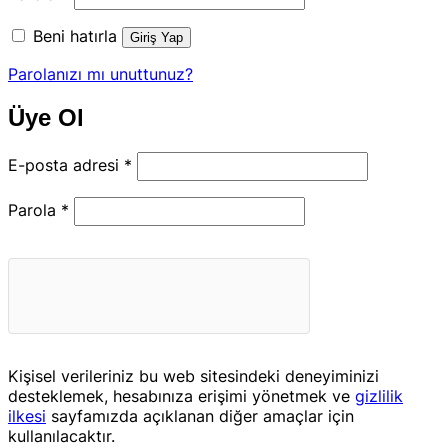
Beni hatırla
Giriş Yap
Parolanızı mı unuttunuz?
Üye Ol
Gerekli
E-posta adresi
*
Gerekli
Parola
*
Kişisel verileriniz bu web sitesindeki deneyiminizi
desteklemek, hesabınıza erişimi yönetmek ve
gizlilik
ilkesi
sayfamızda açıklanan diğer amaçlar için
kullanılacaktır.