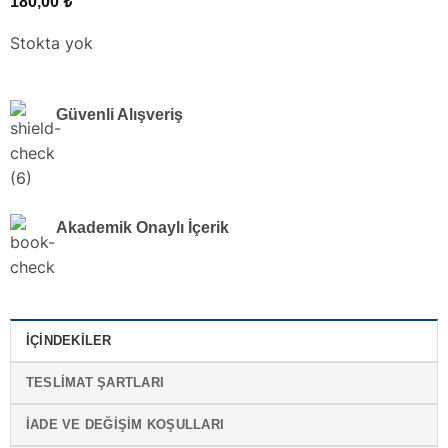
180,00
₺
Stokta yok
Güvenli Alışveriş
Akademik Onaylı İçerik
İÇINDEKILER
TESLIMAT ŞARTLARI
İADE VE DEĞIŞIM KOŞULLARI