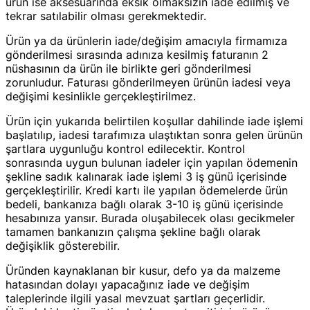
ürün ise aksesuarında eksik olmaksızın iade edilmiş ve
tekrar satılabilir olması gerekmektedir.
Ürün ya da ürünlerin iade/değişim amacıyla firmamıza
gönderilmesi sırasında adınıza kesilmiş faturanın 2
nüshasının da ürün ile birlikte geri gönderilmesi
zorunludur. Faturası gönderilmeyen ürünün iadesi veya
değişimi kesinlikle gerçekleştirilmez.
Ürün için yukarıda belirtilen koşullar dahilinde iade işlemi
başlatılıp, iadesi tarafımıza ulaştıktan sonra gelen ürünün
şartlara uygunluğu kontrol edilecektir. Kontrol
sonrasında uygun bulunan iadeler için yapılan ödemenin
şekline sadık kalınarak iade işlemi 3 iş günü içerisinde
gerçekleştirilir. Kredi kartı ile yapılan ödemelerde ürün
bedeli, bankanıza bağlı olarak 3-10 iş günü içerisinde
hesabınıza yansır. Burada oluşabilecek olası gecikmeler
tamamen bankanızın çalışma şekline bağlı olarak
değişiklik gösterebilir.
Üründen kaynaklanan bir kusur, defo ya da malzeme
hatasından dolayı yapacağınız iade ve değişim
taleplerinde ilgili yasal mevzuat şartları geçerlidir.