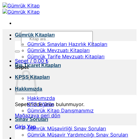
İçeriğe
atla
Ara:
Gümrük Kitapları
Gümrük Sınavları Hazırlık Kitapları
Gümrük Mevzuatı Kitapları
Gümrük Tarife Mevzuatı Kitapları
Sepet /
0,00
₺
Dış Ticaret Kitapları
Sepet
KPSS Kitapları
Hakkımızda
Hakkımızda
Sepetinizde ürün bulunmuyor.
KTG Eğitim
Gümrük Kitap Danışmanımız
Mağazaya geri dön
Sınav Soruları
Giriş Yap
Gümrük Müşavirliği Sınav Soruları
Gümrük Müşavir Yardımcılığı Sınav Soruları