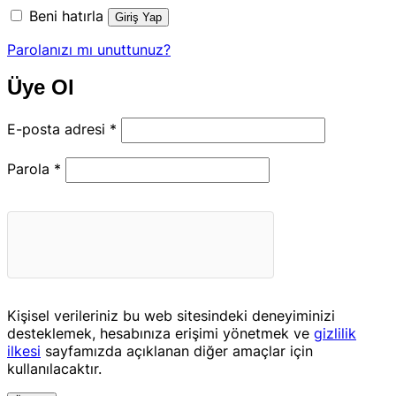
Beni hatırla
Giriş Yap
Parolanızı mı unuttunuz?
Üye Ol
Gerekli
E-posta adresi
*
Gerekli
Parola
*
Kişisel verileriniz bu web sitesindeki deneyiminizi
desteklemek, hesabınıza erişimi yönetmek ve
gizlilik
ilkesi
sayfamızda açıklanan diğer amaçlar için
kullanılacaktır.