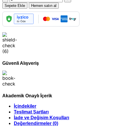
Sınavlarına
1.400,00 ₺.
Sepete Ekle
Hemen satın al
Hazırlık
Soru
Bankası
adet
Güvenli Alışveriş
Akademik Onaylı İçerik
İçindekiler
Teslimat Şartları
İade ve Değişim Koşulları
Değerlendirmeler (0)