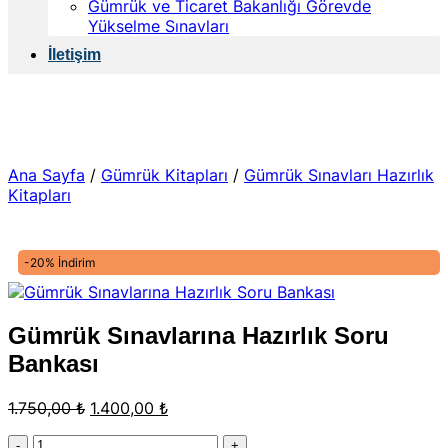
Gümrük ve Ticaret Bakanlığı Görevde
Yükselme Sınavları
İletişim
Ana Sayfa
/
Gümrük Kitapları
/
Gümrük Sınavları Hazırlık
Kitapları
-20% İndirim
Gümrük Sınavlarına Hazırlık Soru
Bankası
Orijinal
Şu
1.750,00
₺
1.400,00
₺
fiyat:
andaki
Gümrük
1.750,00 ₺.
fiyat: