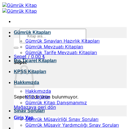
İçeriğe
atla
Ara:
Gümrük Kitapları
Gümrük Sınavları Hazırlık Kitapları
Gümrük Mevzuatı Kitapları
Gümrük Tarife Mevzuatı Kitapları
Sepet /
0,00
₺
Dış Ticaret Kitapları
Sepet
KPSS Kitapları
Hakkımızda
Hakkımızda
Sepetinizde ürün bulunmuyor.
KTG Eğitim
Gümrük Kitap Danışmanımız
Mağazaya geri dön
Sınav Soruları
Giriş Yap
Gümrük Müşavirliği Sınav Soruları
Gümrük Müşavir Yardımcılığı Sınav Soruları