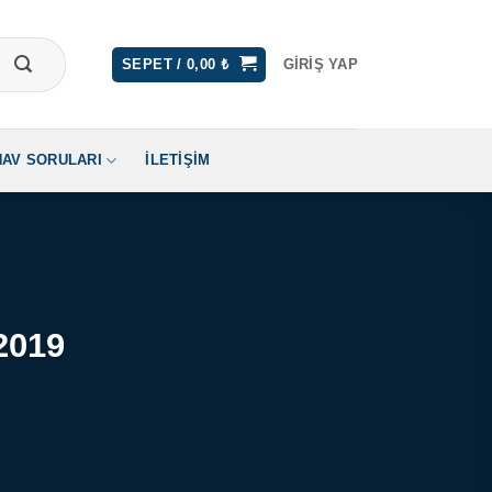
SEPET /
0,00
₺
GIRIŞ YAP
NAV SORULARI
İLETIŞIM
.2019