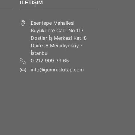
İLETIŞIM
Esentepe Mahallesi
Büyükdere Cad. No:113
Dostlar İş Merkezi Kat :8
Daire :8 Mecidiyeköy -
İstanbul
0 212 909 39 65
info@gumrukkitap.com