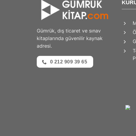
KUR
M
Gümrük, dış ticaret ve sınav
Ö
kitaplarında güvenilir kaynak
G
adresi.
T
P
0 212 909 39 65