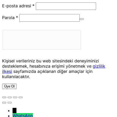
Gerekli
E-posta adresi
*
Gerekli
Parola
*
Kişisel verileriniz bu web sitesindeki deneyiminizi
desteklemek, hesabınıza erişimi yönetmek ve
gizlilik
ilkesi
sayfamızda açıklanan diğer amaçlar için
kullanılacaktır.
Üye Ol
→
WhatsApp