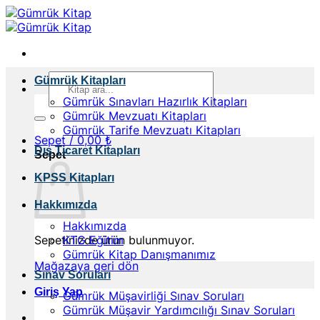
İçeriğe
atla
Ara:
Gümrük Kitapları
Gümrük Sınavları Hazırlık Kitapları
Gümrük Mevzuatı Kitapları
Gümrük Tarife Mevzuatı Kitapları
Sepet /
0,00
₺
Dış Ticaret Kitapları
Sepet
KPSS Kitapları
Hakkımızda
Hakkımızda
Sepetinizde ürün bulunmuyor.
KTG Eğitim
Gümrük Kitap Danışmanımız
Mağazaya geri dön
Sınav Soruları
Giriş Yap
Gümrük Müşavirliği Sınav Soruları
Gümrük Müşavir Yardımcılığı Sınav Soruları