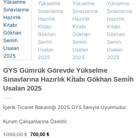
GYS Gümrük Görevde Yükselme
Sınavlarına Hazırlık Ki̇tabı Gökhan Semi̇h
Usalan 2025
İçerik Ticaret Bakanlığı 2025 GYS İlanıyla Uyumludur.
Kurum Çalışanlarına Özeldir.
Orijinal
Şu
1.090,00
₺
700,00
₺