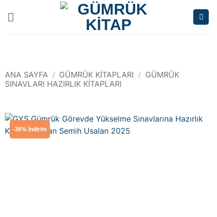
İçeriğe
atla
ANA SAYFA
/
GÜMRÜK KITAPLARI
/
GÜMRÜK
SINAVLARI HAZIRLIK KITAPLARI
-36% İndirim