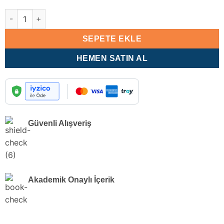
fiyat:
andaki
1.090,00 ₺.
fiyat:
GYS Gümrük Görevde Yükselme Sınavlarına Hazırlık Ki̇tabı Gökh
700,00 ₺.
SEPETE EKLE
HEMEN SATIN AL
Güvenli Alışveriş
Akademik Onaylı İçerik