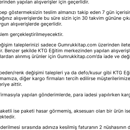
nden yapılan alışverişler için geçerlidir.
sebep göstermeksizin teslim almanızı takip eden 7 gün içerisi
z alışverişlerde bu süre sizin için 30 takvim gününe çıkar
gun alışverişlerde geçerlidir.
şlem gerçekleştirilmeyecektir.
ğişim taleplerinizi sadece Gumrukkitap.com üzerinden iletebi
. Benzer şekilde KTG Eğitim merkezinden yapılan alışveriş
lardan alınmış ürünler için Gumrukkitap.com’da iade ve deği
eden/renk değişimi talepleri ya da defo/kusur gibi KTG Eğ
mamıza, diğer kargo firmaları tercih edilirse müşterilerimize
iye aittir.
rmasıyla yapılan gönderimlerde, para iadesi yapılırken karg
paketli ise paketi hasar görmemiş, aksesuarı olan bir ürün i
ektedir.
ilmesi sırasında adınıza kesilmiş faturanın 2 nüshasının da 