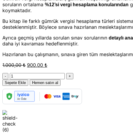
soruların ortalama
g
%12’si vergi hesaplama konularından
koymaktadır.
Bu kitap ile farklı gümrük vergisi hesaplama türleri sistema
desteklenmiştir. Böylece sınava hazırlanan meslektaşları
Ayrıca geçmiş yıllarda sorulan sınav sorularının
detaylı anal
daha iyi kavraması hedeflenmiştir.
Hazırlanan bu çalışmanın, sınava giren tüm meslektaşlarımı
Orijinal
Şu
1.000,00
₺
900,00
₺
fiyat:
andaki
Gümrük
1.000,00 ₺.
fiyat:
Vergi̇leri̇
900,00 ₺.
Sepete Ekle
Hemen satın al
Hesaplama
Konu
Anlatım
&
Çözümlü
Soru
Bankası
2025