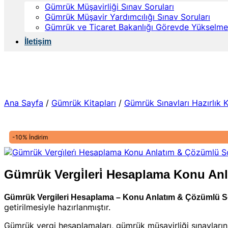
Gümrük Müşavirliği Sınav Soruları
Gümrük Müşavir Yardımcılığı Sınav Soruları
Gümrük ve Ticaret Bakanlığı Görevde Yükselme 
İletişim
Ana Sayfa
/
Gümrük Kitapları
/
Gümrük Sınavları Hazırlık K
-10% İndirim
Gümrük Vergi̇leri̇ Hesaplama Konu An
Gümrük Vergileri Hesaplama – Konu Anlatım & Çözümlü S
getirilmesiyle hazırlanmıştır.
Gümrük vergi hesaplamaları, gümrük müşavirliği sınavlarının