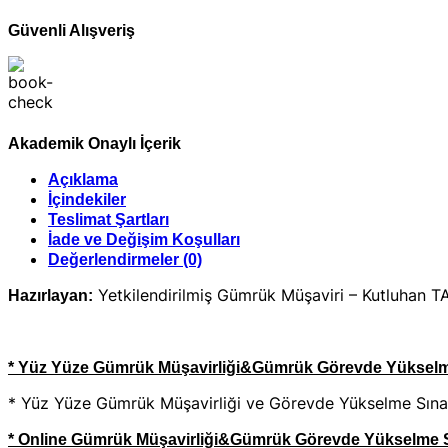
adet
Güvenli Alışveriş
Akademik Onaylı İçerik
Açıklama
İçindekiler
Teslimat Şartları
İade ve Değişim Koşulları
Değerlendirmeler (0)
Yetkilendirilmiş Gümrük Müşaviri – Kutluhan T
Hazırlayan:
* Yüz Yüze Gümrük Müşavirliği&Gümrük Görevde Yükselme S
* Yüz Yüze Gümrük Müşavirliği ve Görevde Yükselme Sınavı
* Online Gümrük Müşavirliği&Gümrük Görevde Yükselme Sın