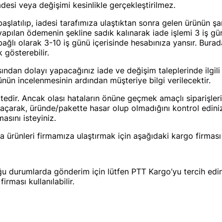
esi veya değişimi kesinlikle gerçekleştirilmez.
 başlatılıp, iadesi tarafımıza ulaştıktan sonra gelen ürünün ş
apılan ödemenin şekline sadık kalınarak iade işlemi 3 iş günü
bağlı olarak 3-10 iş günü içerisinde hesabınıza yansır. Bura
 gösterebilir.
dan dolayı yapacağınız iade ve değişim taleplerinde ilgili 
rünün incelenmesinin ardından müşteriye bilgi verilecektir.
edir. Ancak olası hataların önüne geçmek amaçlı siparişleri
i açarak, üründe/pakette hasar olup olmadığını kontrol edi
asını isteyiniz.
 ürünleri firmamıza ulaştırmak için aşağıdaki kargo firması 
ğu durumlarda gönderim için lütfen PTT Kargo’yu tercih edin
rması kullanılabilir.