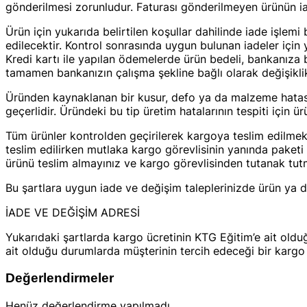
gönderilmesi zorunludur. Faturası gönderilmeyen ürünün iad
Ürün için yukarıda belirtilen koşullar dahilinde iade işlemi
edilecektir. Kontrol sonrasında uygun bulunan iadeler için y
Kredi kartı ile yapılan ödemelerde ürün bedeli, bankanıza 
tamamen bankanızın çalışma şekline bağlı olarak değişiklik
Üründen kaynaklanan bir kusur, defo ya da malzeme hatasın
geçerlidir. Üründeki bu tip üretim hatalarının tespiti için ü
Tüm ürünler kontrolden geçirilerek kargoya teslim edilmekt
teslim edilirken mutlaka kargo görevlisinin yanında paket
ürünü teslim almayınız ve kargo görevlisinden tutanak tutm
Bu şartlara uygun iade ve değişim taleplerinizde ürün ya da
​İADE VE DEĞİŞİM ADRESİ
Yukarıdaki şartlarda kargo ücretinin KTG Eğitim’e ait oldu
ait olduğu durumlarda müşterinin tercih edeceği bir kargo fi
Değerlendirmeler
Henüz değerlendirme yapılmadı.