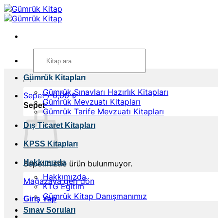
İçeriğe
atla
Ara:
Gümrük Kitapları
Gümrük Sınavları Hazırlık Kitapları
Sepet /
0,00
₺
Gümrük Mevzuatı Kitapları
Sepet
Gümrük Tarife Mevzuatı Kitapları
Dış Ticaret Kitapları
KPSS Kitapları
Hakkımızda
Sepetinizde ürün bulunmuyor.
Hakkımızda
Mağazaya geri dön
KTG Eğitim
Gümrük Kitap Danışmanımız
Giriş Yap
Sınav Soruları