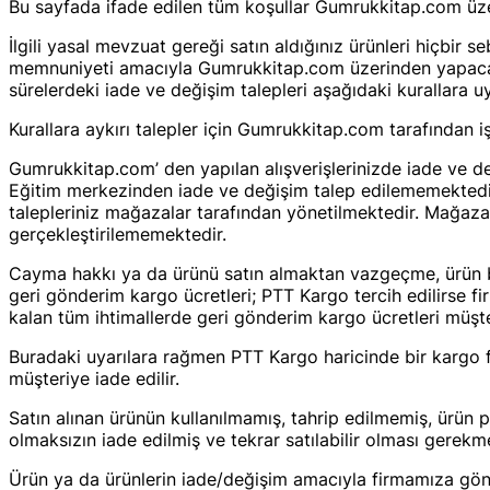
Bu sayfada ifade edilen tüm koşullar Gumrukkitap.com üzeri
İlgili yasal mevzuat gereği satın aldığınız ürünleri hiçbir 
memnuniyeti amacıyla Gumrukkitap.com üzerinden yapacağını
sürelerdeki iade ve değişim talepleri aşağıdaki kurallara uy
Kurallara aykırı talepler için Gumrukkitap.com tarafından i
Gumrukkitap.com’ den yapılan alışverişlerinizde iade ve de
Eğitim merkezinden iade ve değişim talep edilememektedir
talepleriniz mağazalar tarafından yönetilmektedir. Mağaza
gerçekleştirilememektedir.
Cayma hakkı ya da ürünü satın almaktan vazgeçme, ürün b
geri gönderim kargo ücretleri; PTT Kargo tercih edilirse fir
kalan tüm ihtimallerde geri gönderim kargo ücretleri müşter
Buradaki uyarılara rağmen PTT Kargo haricinde bir kargo fi
müşteriye iade edilir.
Satın alınan ürünün kullanılmamış, tahrip edilmemiş, ürün 
olmaksızın iade edilmiş ve tekrar satılabilir olması gerekm
Ürün ya da ürünlerin iade/değişim amacıyla firmamıza gönder