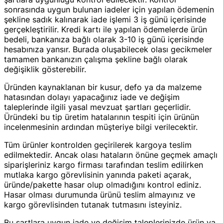
sonrasında uygun bulunan iadeler için yapılan ödemenin
şekline sadık kalınarak iade işlemi 3 iş günü içerisinde
gerçekleştirilir. Kredi kartı ile yapılan ödemelerde ürün
bedeli, bankanıza bağlı olarak 3-10 iş günü içerisinde
hesabınıza yansır. Burada oluşabilecek olası gecikmeler
tamamen bankanızın çalışma şekline bağlı olarak
değişiklik gösterebilir.
Üründen kaynaklanan bir kusur, defo ya da malzeme
hatasından dolayı yapacağınız iade ve değişim
taleplerinde ilgili yasal mevzuat şartları geçerlidir.
Üründeki bu tip üretim hatalarının tespiti için ürünün
incelenmesinin ardından müşteriye bilgi verilecektir.
Tüm ürünler kontrolden geçirilerek kargoya teslim
edilmektedir. Ancak olası hataların önüne geçmek amaçlı
siparişleriniz kargo firması tarafından teslim edilirken
mutlaka kargo görevlisinin yanında paketi açarak,
üründe/pakette hasar olup olmadığını kontrol ediniz.
Hasar olması durumunda ürünü teslim almayınız ve
kargo görevlisinden tutanak tutmasını isteyiniz.
Bu şartlara uygun iade ve değişim taleplerinizde ürün ya