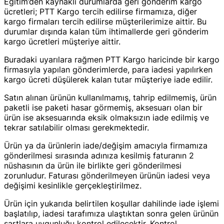
Eğitim’den kaynaklı durumlarda geri gönderim kargo
ücretleri; PTT Kargo tercih edilirse firmamıza, diğer
kargo firmaları tercih edilirse müşterilerimize aittir. Bu
durumlar dışında kalan tüm ihtimallerde geri gönderim
kargo ücretleri müşteriye aittir.
Buradaki uyarılara rağmen PTT Kargo haricinde bir kargo
firmasıyla yapılan gönderimlerde, para iadesi yapılırken
kargo ücreti düşülerek kalan tutar müşteriye iade edilir.
Satın alınan ürünün kullanılmamış, tahrip edilmemiş, ürün
paketli ise paketi hasar görmemiş, aksesuarı olan bir
ürün ise aksesuarında eksik olmaksızın iade edilmiş ve
tekrar satılabilir olması gerekmektedir.
Ürün ya da ürünlerin iade/değişim amacıyla firmamıza
gönderilmesi sırasında adınıza kesilmiş faturanın 2
nüshasının da ürün ile birlikte geri gönderilmesi
zorunludur. Faturası gönderilmeyen ürünün iadesi veya
değişimi kesinlikle gerçekleştirilmez.
Ürün için yukarıda belirtilen koşullar dahilinde iade işlemi
başlatılıp, iadesi tarafımıza ulaştıktan sonra gelen ürünün
şartlara uygunluğu kontrol edilecektir. Kontrol