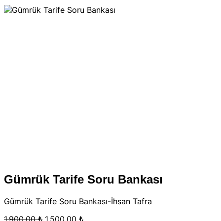
Gümrük Tarife Soru Bankası
Gümrük Tarife Soru Bankası-İhsan Tafra
Orijinal
Şu
1.900,00
₺
1.500,00
₺