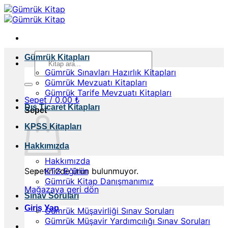
İçeriğe
atla
Ara:
Gümrük Kitapları
Gümrük Sınavları Hazırlık Kitapları
Gümrük Mevzuatı Kitapları
Gümrük Tarife Mevzuatı Kitapları
Sepet /
0,00
₺
Dış Ticaret Kitapları
Sepet
KPSS Kitapları
Hakkımızda
Hakkımızda
Sepetinizde ürün bulunmuyor.
KTG Eğitim
Gümrük Kitap Danışmanımız
Mağazaya geri dön
Sınav Soruları
Giriş Yap
Gümrük Müşavirliği Sınav Soruları
Gümrük Müşavir Yardımcılığı Sınav Soruları