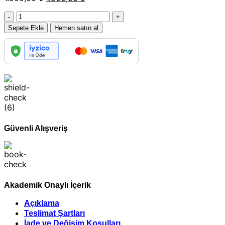
fiyat:
andaki
Gümrük
1.900,00 ₺.
fiyat:
Tarife
1.500,00 ₺.
Sepete Ekle
Hemen satın al
Soru
Bankası
adet
Güvenli Alışveriş
Akademik Onaylı İçerik
Açıklama
Teslimat Şartları
İade ve Değişim Koşulları