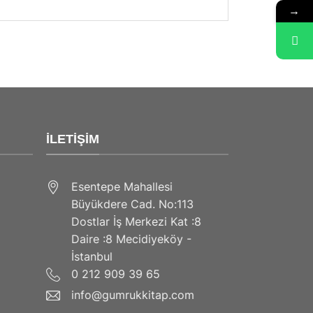
→
İLETIŞIM
Esentepe Mahallesi
Büyükdere Cad. No:113
Dostlar İş Merkezi Kat :8
Daire :8 Mecidiyeköy -
İstanbul
0 212 909 39 65
info@gumrukkitap.com