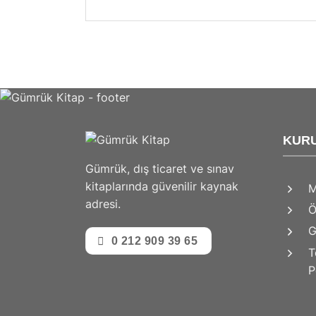
KUR
Gümrük, dış ticaret ve sınav
kitaplarında güvenilir kaynak
M
adresi.
Ö
G
0 212 909 39 65
T
P