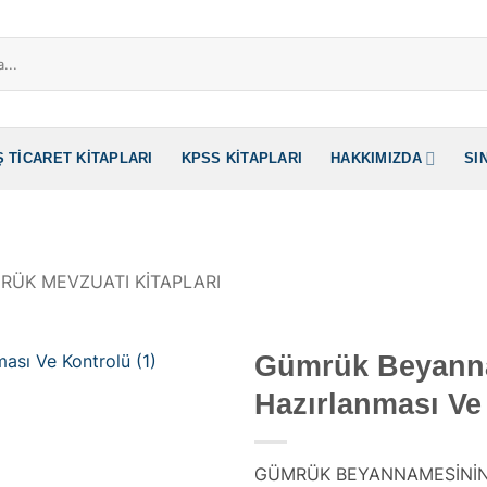
Ş TICARET KITAPLARI
KPSS KITAPLARI
HAKKIMIZDA
SI
RÜK MEVZUATI KITAPLARI
Gümrük Beyann
Hazırlanması Ve
GÜMRÜK BEYANNAMESİNİN