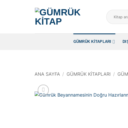
İçeriğe
atla
Ara:
GÜMRÜK KITAPLARI
DI
ANA SAYFA
/
GÜMRÜK KITAPLARI
/
GÜM