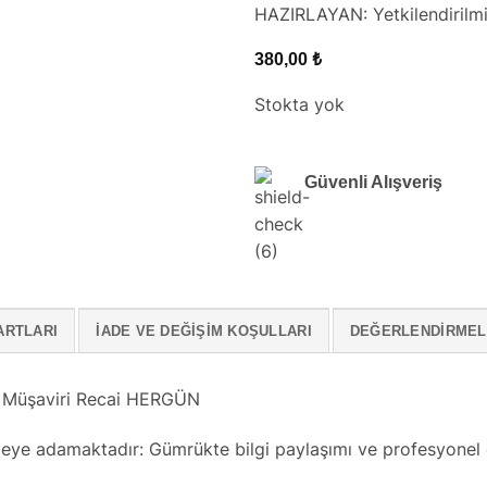
HAZIRLAYAN: Yetkilendiril
380,00
₺
Stokta yok
Güvenli Alışveriş
ARTLARI
İADE VE DEĞIŞIM KOŞULLARI
DEĞERLENDIRMELE
k Müşaviri Recai HERGÜN
rmeye adamaktadır: Gümrükte bilgi paylaşımı ve profesyonel 