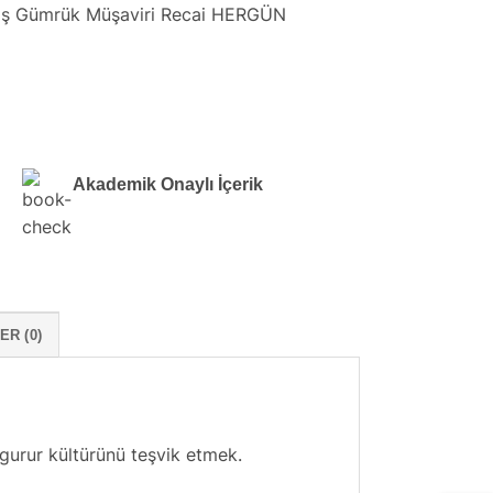
miş Gümrük Müşaviri Recai HERGÜN
Akademik Onaylı İçerik
R (0)
gurur kültürünü teşvik etmek.