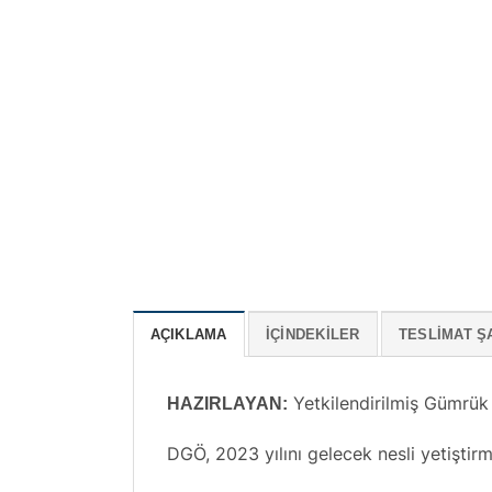
AÇIKLAMA
İÇINDEKILER
TESLIMAT Ş
Yetkilendirilmiş Gümrü
HAZIRLAYAN:
DGÖ, 2023 yılını gelecek nesli yetişti