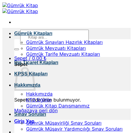
İçeriğe
atla
Ara:
Gümrük Kitapları
Gümrük Sınavları Hazırlık Kitapları
Gümrük Mevzuatı Kitapları
Gümrük Tarife Mevzuatı Kitapları
Sepet /
0,00
₺
Dış Ticaret Kitapları
Sepet
KPSS Kitapları
Hakkımızda
Hakkımızda
Sepetinizde ürün bulunmuyor.
KTG Eğitim
Gümrük Kitap Danışmanımız
Mağazaya geri dön
Sınav Soruları
Giriş Yap
Gümrük Müşavirliği Sınav Soruları
Gümrük Müşavir Yardımcılığı Sınav Soruları