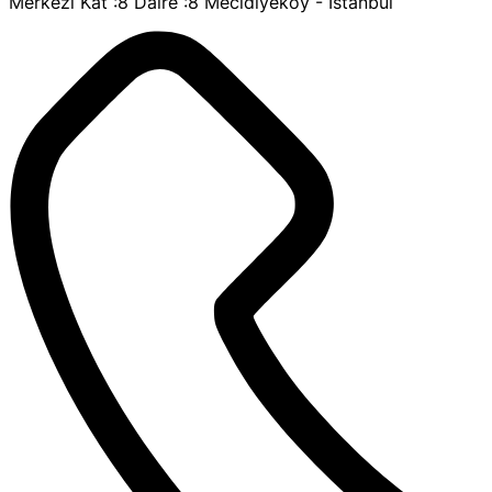
Merkezi Kat :8 Daire :8 Mecidiyeköy - İstanbul