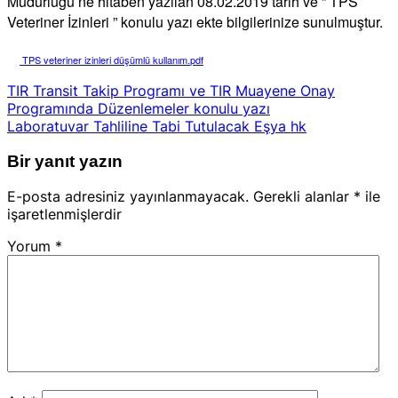
Müdürlüğü’ne hitaben yazılan 08.02.2019 tarih ve ” TPS
Veteriner İzinleri ” konulu yazı ekte bilgilerinize sunulmuştur.
TPS veteriner izinleri düşümlü kullanım.pdf
TIR Transit Takip Programı ve TIR Muayene Onay
Programında Düzenlemeler konulu yazı
Laboratuvar Tahliline Tabi Tutulacak Eşya hk
Bir yanıt yazın
E-posta adresiniz yayınlanmayacak.
Gerekli alanlar
*
ile
işaretlenmişlerdir
Yorum
*