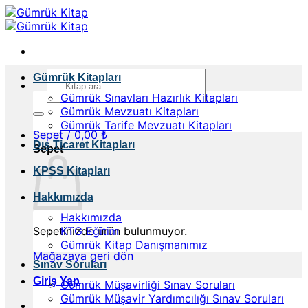
İçeriğe
atla
Ara:
Gümrük Kitapları
Gümrük Sınavları Hazırlık Kitapları
Gümrük Mevzuatı Kitapları
Gümrük Tarife Mevzuatı Kitapları
Sepet /
0,00
₺
Dış Ticaret Kitapları
Sepet
KPSS Kitapları
Hakkımızda
Hakkımızda
Sepetinizde ürün bulunmuyor.
KTG Eğitim
Gümrük Kitap Danışmanımız
Mağazaya geri dön
Sınav Soruları
Giriş Yap
Gümrük Müşavirliği Sınav Soruları
Gümrük Müşavir Yardımcılığı Sınav Soruları