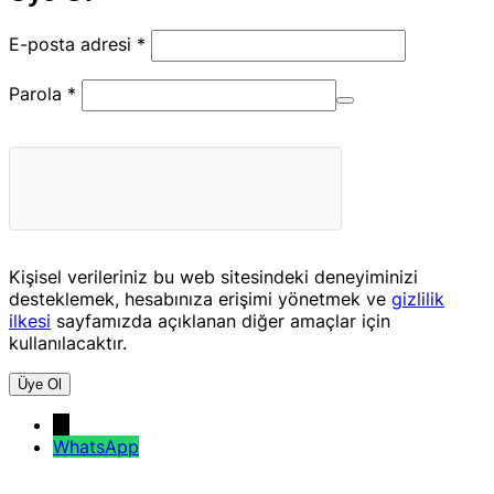
Gerekli
E-posta adresi
*
Gerekli
Parola
*
Kişisel verileriniz bu web sitesindeki deneyiminizi
desteklemek, hesabınıza erişimi yönetmek ve
gizlilik
ilkesi
sayfamızda açıklanan diğer amaçlar için
kullanılacaktır.
Üye Ol
→
WhatsApp