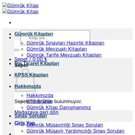
İçeriğe
atla
Ara:
Gümrük Kitapları
Gümrük Sınavları Hazırlık Kitapları
Gümrük Mevzuatı Kitapları
Gümrük Tarife Mevzuatı Kitapları
Sepet /
0,00
₺
Dış Ticaret Kitapları
Sepet
KPSS Kitapları
Hakkımızda
Hakkımızda
Sepetinizde ürün bulunmuyor.
KTG Eğitim
Gümrük Kitap Danışmanımız
Mağazaya geri dön
Sınav Soruları
Giriş Yap
Gümrük Müşavirliği Sınav Soruları
Gümrük Müşavir Yardımcılığı Sınav Soruları