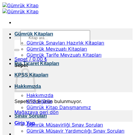
İçeriğe
atla
Ara:
Gümrük Kitapları
Gümrük Sınavları Hazırlık Kitapları
Gümrük Mevzuatı Kitapları
Gümrük Tarife Mevzuatı Kitapları
Sepet /
0,00
₺
Dış Ticaret Kitapları
Sepet
KPSS Kitapları
Hakkımızda
Hakkımızda
Sepetinizde ürün bulunmuyor.
KTG Eğitim
Gümrük Kitap Danışmanımız
Mağazaya geri dön
Sınav Soruları
Giriş Yap
Gümrük Müşavirliği Sınav Soruları
Gümrük Müşavir Yardımcılığı Sınav Soruları