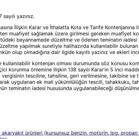
sayılı yazınız.
a İlişkin Karar ve İthalatta Kota ve Tarife Kontenjanına ili
en muafiyet sağlamak üzere girilmesi gereken muafiyet kod
tatüdeki beyannamede düzeltme ve ödenen teminatın iadesi
ltme yapılmak suretiyle halihazırda kullanılabilir bulunan
n olup olmadığına dair ilgide kayıtlı yazınız ve ekleri ince
 kullanılabilir kontenjan olması durumunda söz konusu konte
ci korunma önlemine ilişkin 138 sayılı Karar’ın 5 inci madd
gisinin tesciline, tahsiline, geri verilmesine, takibine ve 
ak uygulanan ek mali yükümlülüğün tescili, tahakkuku, tahsil
ün teminatın iadesi hususunda uygulanabileceği düşünülme
zı akaryakıt ürünleri (kurşunsuz benzin, motorin, lpg, propan
arı.