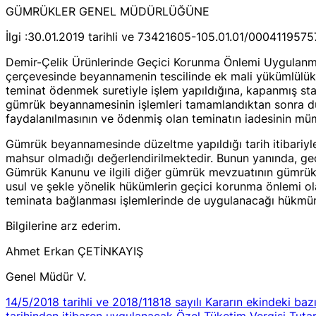
GÜMRÜKLER GENEL MÜDÜRLÜĞÜNE
İlgi :30.01.2019 tarihli ve 73421605-105.01.01/00041195757 
Demir-Çelik Ürünlerinde Geçici Korunma Önlemi Uygulanmasın
çerçevesinde beyannamenin tescilinde ek mali yükümlülükt
teminat ödenmek suretiyle işlem yapıldığına, kapanmış s
gümrük beyannamesinin işlemleri tamamlandıktan sonra düze
faydalanılmasının ve ödenmiş olan teminatın iadesinin mümkü
Gümrük beyannamesinde düzeltme yapıldığı tarih itibariyle
mahsur olmadığı değerlendirilmektedir. Bunun yanında, geçi
Gümrük Kanunu ve ilgili diğer gümrük mevzuatının gümrük ver
usul ve şekle yönelik hükümlerin geçici korunma önlemi olar
teminata bağlanması işlemlerinde de uygulanacağı hükmün
Bilgilerine arz ederim.
Ahmet Erkan ÇETİNKAYIŞ
Genel Müdür V.
14/5/2018 tarihli ve 2018/11818 sayılı Kararın ekindeki ba
tarihinden itibaren uygulanacak Özel Tüketim Vergisi Tutarl