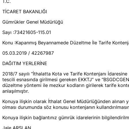
T.C.
TİCARET BAKANLIĞI
Gümrükler Genel Müdürlüğü
Sayı :73421605-115.01
Konu :Kapanmış Beyannamede Düzeltme İle Tarife Kontenja
05.03.2019 / 42267987
DAĞITIM YERLERİNE
2018/7 sayılı “İthalatta Kota ve Tarife Kontenjanı İdaresi
tescili esnasında girilmesi gereken EKKTJ” ve “BSGDCGE
düzeltme yöntemi ile mezkur kodların girilerek tarife kont
anlaşılmıştır.
Konuya ilişkin olarak İthalat Genel Müdürlüğünden alınan y
olması durumunda söz konusu kontenjanın kullandırılmasında
Konuya ilişkin bağlantınız gümrük idarelerinin bilgilendiril
Jale ARSLAN