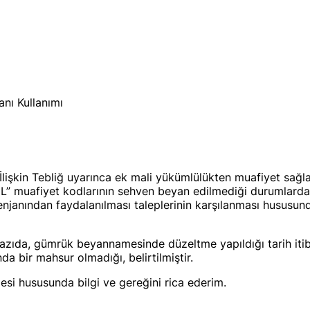
nı Kullanımı
ne İlişkin Tebliğ uyarınca ek mali yükümlülükten muafiyet s
NL” muafiyet kodlarının sehven beyan edilmediği durumlar
enjanından faydalanılması taleplerinin karşılanması hususun
azıda, gümrük beyannamesinde düzeltme yapıldığı tarih itibar
 bir mahsur olmadığı, belirtilmiştir.
mesi hususunda bilgi ve gereğini rica ederim.