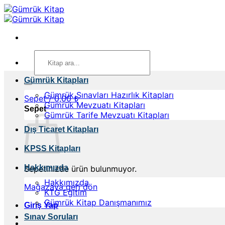
İçeriğe
atla
Ara:
Gümrük Kitapları
Gümrük Sınavları Hazırlık Kitapları
Sepet /
0,00
₺
Gümrük Mevzuatı Kitapları
Sepet
Gümrük Tarife Mevzuatı Kitapları
Dış Ticaret Kitapları
KPSS Kitapları
Hakkımızda
Sepetinizde ürün bulunmuyor.
Hakkımızda
Mağazaya geri dön
KTG Eğitim
Gümrük Kitap Danışmanımız
Giriş Yap
Sınav Soruları