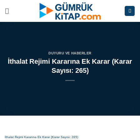
İçeriğe
atla
DUYURU VE HABERLER
İthalat Rejimi Kararına Ek Karar (Karar
Sayısı: 265)
İthalat Rejimi Kararına Ek Karar (Karar Sayısı: 265)