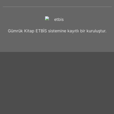
Gümrük Kitap ETBİS sistemine kayıtlı bir kuruluştur.