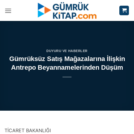
İçeriğe
atla
DUYURU VE HABERLER
Gümrüksüz Satış Mağazalarına İlişkin
Antrepo Beyannamelerinden Düşüm
TİCARET BAKANLIĞI