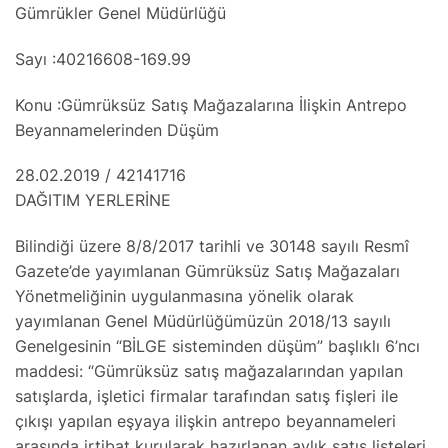
Gümrükler Genel Müdürlüğü
Sayı :40216608-169.99
Konu :Gümrüksüz Satış Mağazalarına İlişkin Antrepo
Beyannamelerinden Düşüm
28.02.2019 / 42141716
DAĞITIM YERLERİNE
Bilindiği üzere 8/8/2017 tarihli ve 30148 sayılı Resmî
Gazete’de yayımlanan Gümrüksüz Satış Mağazaları
Yönetmeliğinin uygulanmasına yönelik olarak
yayımlanan Genel Müdürlüğümüzün 2018/13 sayılı
Genelgesinin “BİLGE sisteminden düşüm” başlıklı 6’ncı
maddesi: “Gümrüksüz satış mağazalarından yapılan
satışlarda, işletici firmalar tarafından satış fişleri ile
çıkışı yapılan eşyaya ilişkin antrepo beyannameleri
arasında irtibat kurularak hazırlanan aylık satış listeleri