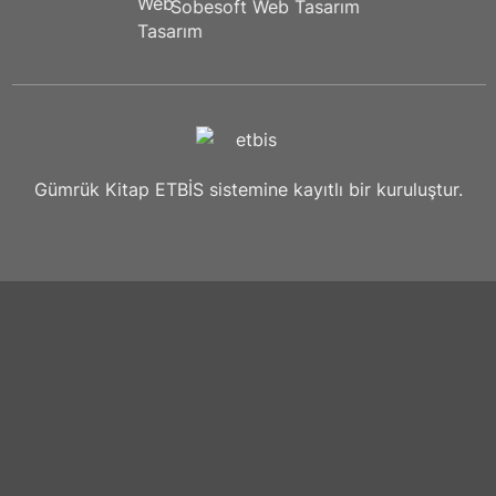
Sobesoft
Web Tasarım
Gümrük Kitap ETBİS sistemine kayıtlı bir kuruluştur.