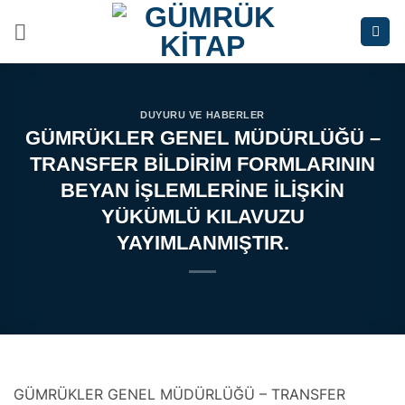
İçeriğe
atla
DUYURU VE HABERLER
GÜMRÜKLER GENEL MÜDÜRLÜĞÜ –
TRANSFER BİLDİRİM FORMLARININ
BEYAN İŞLEMLERİNE İLİŞKİN
YÜKÜMLÜ KILAVUZU
YAYIMLANMIŞTIR.
GÜMRÜKLER GENEL MÜDÜRLÜĞÜ – TRANSFER