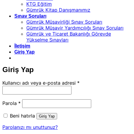
KTG Eğitim
Gümrük Kitap Danışmanımız
Sınav Soruları
Gümrük Müşavirliği Sınav Soruları
Gümrük Müşavir Yardımcılığı Sınav Soruları
Gümrük ve Ticaret Bakanlığı Görevde
Yükselme Sınavları
İletişim
Giriş Yap
Giriş Yap
Gerekli
Kullanıcı adı veya e-posta adresi
*
Gerekli
Parola
*
Beni hatırla
Giriş Yap
Parolanızı mı unuttunuz?