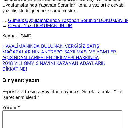
Uygulamalarında Yaşanan Sorunlar” konulu yazısı ile cevabi
yazı ilişikte bilgilerinize sunulmuştur.
→
Gümrük Uygulamalarında Yaşanan Sorunlar DÖKÜMANI İ
→
Cevabi Yazı DÖKÜMANI İNDİR
Kaynak İGMD
HAVALİMANINDA BULUNAN VERGİSİZ SATIŞ
MAĞAZALARININ ANTREPO SAYILMASI VE YGM’LER
AÇISINDAN TARİFELENDİRİLMESİ HAKKINDA
2018 YILI GMY SINAVINI KAZANAN ADAYLARIN
DİKKATİNE!
Bir yanıt yazın
E-posta adresiniz yayınlanmayacak.
Gerekli alanlar
*
ile
işaretlenmişlerdir
Yorum
*