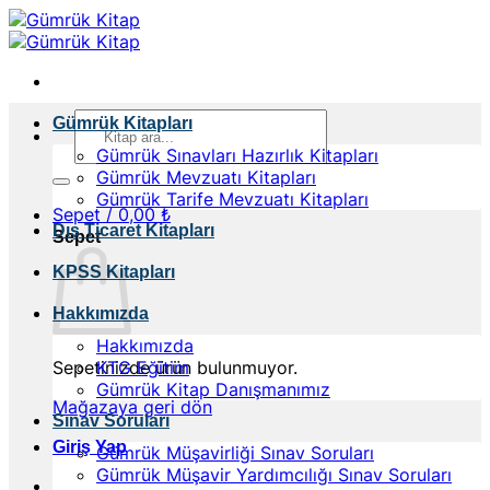
İçeriğe
atla
Ara:
Gümrük Kitapları
Gümrük Sınavları Hazırlık Kitapları
Gümrük Mevzuatı Kitapları
Gümrük Tarife Mevzuatı Kitapları
Sepet /
0,00
₺
Dış Ticaret Kitapları
Sepet
KPSS Kitapları
Hakkımızda
Hakkımızda
Sepetinizde ürün bulunmuyor.
KTG Eğitim
Gümrük Kitap Danışmanımız
Mağazaya geri dön
Sınav Soruları
Giriş Yap
Gümrük Müşavirliği Sınav Soruları
Gümrük Müşavir Yardımcılığı Sınav Soruları