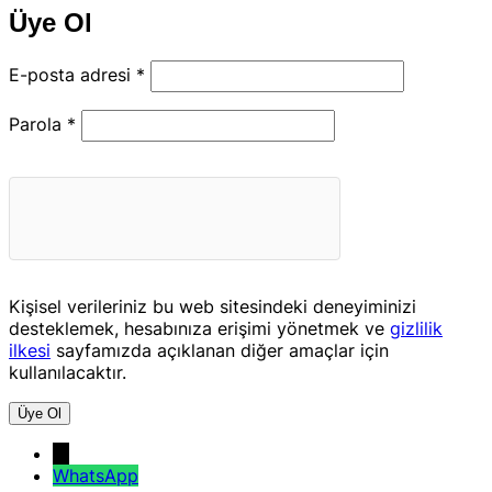
Üye Ol
Gerekli
E-posta adresi
*
Gerekli
Parola
*
Kişisel verileriniz bu web sitesindeki deneyiminizi
desteklemek, hesabınıza erişimi yönetmek ve
gizlilik
ilkesi
sayfamızda açıklanan diğer amaçlar için
kullanılacaktır.
Üye Ol
→
WhatsApp