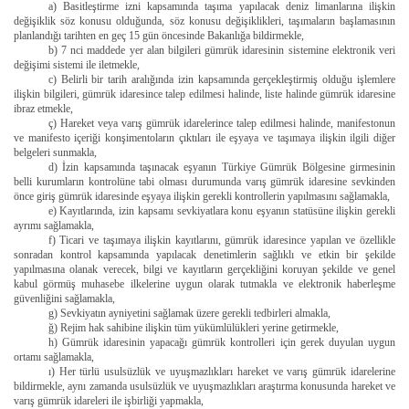
a) Basitleştirme izni kapsamında taşıma yapılacak deniz limanlarına ilişkin
değişiklik söz konusu olduğunda, söz konusu değişiklikleri, taşımaların başlamasının
planlandığı tarihten en geç 15 gün öncesinde Bakanlığa bildirmekle,
b) 7 nci maddede yer alan bilgileri gümrük idaresinin sistemine elektronik veri
değişimi sistemi ile iletmekle,
c) Belirli bir tarih aralığında izin kapsamında gerçekleştirmiş olduğu işlemlere
ilişkin bilgileri, gümrük idaresince talep edilmesi halinde, liste halinde gümrük idaresine
ibraz etmekle,
ç) Hareket veya varış gümrük idarelerince talep edilmesi halinde, manifestonun
ve manifesto içeriği konşimentoların çıktıları ile eşyaya ve taşımaya ilişkin ilgili diğer
belgeleri sunmakla,
d) İzin kapsamında taşınacak eşyanın Türkiye Gümrük Bölgesine girmesinin
belli kurumların kontrolüne tabi olması durumunda varış gümrük idaresine sevkinden
önce giriş gümrük idaresinde eşyaya ilişkin gerekli kontrollerin yapılmasını sağlamakla,
e) Kayıtlarında, izin kapsamı sevkiyatlara konu eşyanın statüsüne ilişkin gerekli
ayrımı sağlamakla,
f) Ticari ve taşımaya ilişkin kayıtlarını, gümrük idaresince yapılan ve özellikle
sonradan kontrol kapsamında yapılacak denetimlerin sağlıklı ve etkin bir şekilde
yapılmasına olanak verecek, bilgi ve kayıtların gerçekliğini koruyan şekilde ve genel
kabul görmüş muhasebe ilkelerine uygun olarak tutmakla ve elektronik haberleşme
güvenliğini sağlamakla,
g) Sevkiyatın ayniyetini sağlamak üzere gerekli tedbirleri almakla,
ğ) Rejim hak sahibine ilişkin tüm yükümlülükleri yerine getirmekle,
h) Gümrük idaresinin yapacağı gümrük kontrolleri için gerek duyulan uygun
ortamı sağlamakla,
ı) Her türlü usulsüzlük ve uyuşmazlıkları hareket ve varış gümrük idarelerine
bildirmekle, aynı zamanda usulsüzlük ve uyuşmazlıkları araştırma konusunda hareket ve
varış gümrük idareleri ile işbirliği yapmakla,