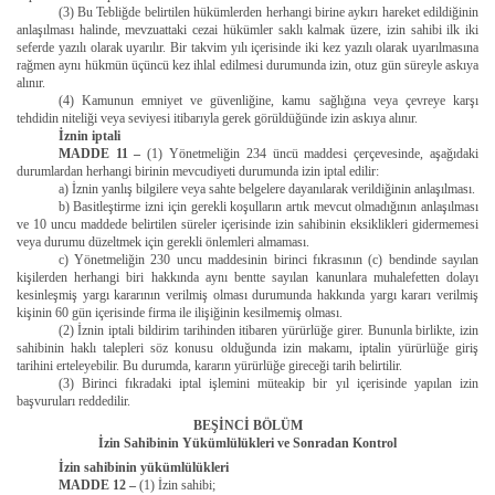
(3) Bu Tebliğde belirtilen hükümlerden herhangi birine aykırı hareket edildiğinin
anlaşılması halinde, mevzuattaki cezai hükümler saklı kalmak üzere, izin sahibi ilk iki
seferde yazılı olarak uyarılır. Bir takvim yılı içerisinde iki kez yazılı olarak uyarılmasına
rağmen aynı hükmün üçüncü kez ihlal edilmesi durumunda izin, otuz gün süreyle askıya
alınır.
(4) Kamunun emniyet ve güvenliğine, kamu sağlığına veya çevreye karşı
tehdidin niteliği veya seviyesi itibarıyla gerek görüldüğünde izin askıya alınır.
İznin iptali
MADDE 11 –
(1) Yönetmeliğin 234 üncü maddesi çerçevesinde, aşağıdaki
durumlardan herhangi birinin mevcudiyeti durumunda izin iptal edilir:
a) İznin yanlış bilgilere veya sahte belgelere dayanılarak verildiğinin anlaşılması.
b) Basitleştirme izni için gerekli koşulların artık mevcut olmadığının anlaşılması
ve 10 uncu maddede belirtilen süreler içerisinde izin sahibinin eksiklikleri gidermemesi
veya durumu düzeltmek için gerekli önlemleri almaması.
c) Yönetmeliğin 230 uncu maddesinin birinci fıkrasının (c) bendinde sayılan
kişilerden herhangi biri hakkında aynı bentte sayılan kanunlara muhalefetten dolayı
kesinleşmiş yargı kararının verilmiş olması durumunda hakkında yargı kararı verilmiş
kişinin 60 gün içerisinde firma ile ilişiğinin kesilmemiş olması.
(2) İznin iptali bildirim tarihinden itibaren yürürlüğe girer. Bununla birlikte, izin
sahibinin haklı talepleri söz konusu olduğunda izin makamı, iptalin yürürlüğe giriş
tarihini erteleyebilir. Bu durumda, kararın yürürlüğe gireceği tarih belirtilir.
(3) Birinci fıkradaki iptal işlemini müteakip bir yıl içerisinde yapılan izin
başvuruları reddedilir.
BEŞİNCİ BÖLÜM
İzin Sahibinin Yükümlülükleri ve Sonradan Kontrol
İzin sahibinin yükümlülükleri
MADDE 12 –
(1) İzin sahibi;