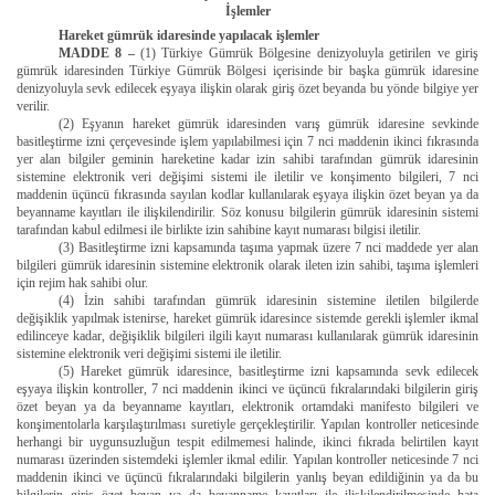
İşlemler
Hareket gümrük idaresinde yapılacak işlemler
MADDE 8 –
(1) Türkiye Gümrük Bölgesine denizyoluyla getirilen ve giriş
gümrük idaresinden Türkiye Gümrük Bölgesi içerisinde bir başka gümrük idaresine
denizyoluyla sevk edilecek eşyaya ilişkin olarak giriş özet beyanda bu yönde bilgiye yer
verilir.
(2) Eşyanın hareket gümrük idaresinden varış gümrük idaresine sevkinde
basitleştirme izni çerçevesinde işlem yapılabilmesi için 7 nci maddenin ikinci fıkrasında
yer alan bilgiler geminin hareketine kadar izin sahibi tarafından gümrük idaresinin
sistemine elektronik veri değişimi sistemi ile iletilir ve konşimento bilgileri, 7 nci
maddenin üçüncü fıkrasında sayılan kodlar kullanılarak eşyaya ilişkin özet beyan ya da
beyanname kayıtları ile ilişkilendirilir. Söz konusu bilgilerin gümrük idaresinin sistemi
tarafından kabul edilmesi ile birlikte izin sahibine kayıt numarası bilgisi iletilir.
(3) Basitleştirme izni kapsamında taşıma yapmak üzere 7 nci maddede yer alan
bilgileri gümrük idaresinin sistemine elektronik olarak ileten izin sahibi, taşıma işlemleri
için rejim hak sahibi olur.
(4) İzin sahibi tarafından gümrük idaresinin sistemine iletilen bilgilerde
değişiklik yapılmak istenirse, hareket gümrük idaresince sistemde gerekli işlemler ikmal
edilinceye kadar, değişiklik bilgileri ilgili kayıt numarası kullanılarak gümrük idaresinin
sistemine elektronik veri değişimi sistemi ile iletilir.
(5) Hareket gümrük idaresince, basitleştirme izni kapsamında sevk edilecek
eşyaya ilişkin kontroller, 7 nci maddenin ikinci ve üçüncü fıkralarındaki bilgilerin giriş
özet beyan ya da beyanname kayıtları, elektronik ortamdaki manifesto bilgileri ve
konşimentolarla karşılaştırılması suretiyle gerçekleştirilir. Yapılan kontroller neticesinde
herhangi bir uygunsuzluğun tespit edilmemesi halinde, ikinci fıkrada belirtilen kayıt
numarası üzerinden sistemdeki işlemler ikmal edilir. Yapılan kontroller neticesinde 7 nci
maddenin ikinci ve üçüncü fıkralarındaki bilgilerin yanlış beyan edildiğinin ya da bu