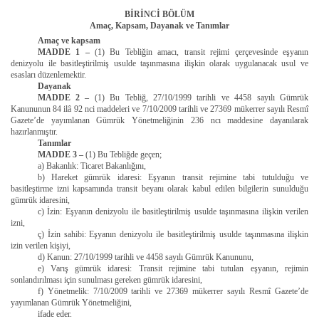
BİRİNCİ BÖLÜM
Amaç, Kapsam, Dayanak ve Tanımlar
Amaç ve kapsam
MADDE 1 –
(1) Bu Tebliğin amacı, transit rejimi çerçevesinde eşyanın
denizyolu ile basitleştirilmiş usulde taşınmasına ilişkin olarak uygulanacak usul ve
esasları düzenlemektir.
Dayanak
MADDE 2 –
(1) Bu Tebliğ, 27/10/1999 tarihli ve 4458 sayılı Gümrük
Kanununun 84 ilâ 92 nci maddeleri ve 7/10/2009 tarihli ve 27369 mükerrer sayılı Resmî
Gazete’de yayımlanan Gümrük Yönetmeliğinin 236 ncı maddesine dayanılarak
hazırlanmıştır.
Tanımlar
MADDE 3 –
(1) Bu Tebliğde geçen;
a) Bakanlık: Ticaret Bakanlığını,
b) Hareket gümrük idaresi: Eşyanın transit rejimine tabi tutulduğu ve
basitleştirme izni kapsamında transit beyanı olarak kabul edilen bilgilerin sunulduğu
gümrük idaresini,
c) İzin: Eşyanın denizyolu ile basitleştirilmiş usulde taşınmasına ilişkin verilen
izni,
ç) İzin sahibi: Eşyanın denizyolu ile basitleştirilmiş usulde taşınmasına ilişkin
izin verilen kişiyi,
d) Kanun: 27/10/1999 tarihli ve 4458 sayılı Gümrük Kanununu,
e) Varış gümrük idaresi: Transit rejimine tabi tutulan eşyanın, rejimin
sonlandırılması için sunulması gereken gümrük idaresini,
f) Yönetmelik: 7/10/2009 tarihli ve 27369 mükerrer sayılı Resmî Gazete’de
yayımlanan Gümrük Yönetmeliğini,
ifade eder.