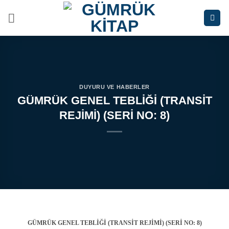
İçeriğe
atla
DUYURU VE HABERLER
GÜMRÜK GENEL TEBLİĞİ (TRANSİT
REJİMİ) (SERİ NO: 8)
GÜMRÜK GENEL TEBLİĞİ (TRANSİT REJİMİ) (SERİ NO: 8)