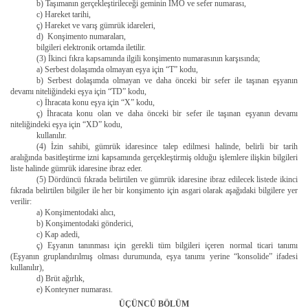
b) Taşımanın gerçekleştirileceği geminin IMO ve sefer numarası,
c) Hareket tarihi,
ç) Hareket ve varış gümrük idareleri,
d) Konşimento numaraları,
bilgileri elektronik ortamda iletilir.
(3) İkinci fıkra kapsamında ilgili konşimento numarasının karşısında;
a) Serbest dolaşımda olmayan eşya için “T” kodu,
b) Serbest dolaşımda olmayan ve daha önceki bir sefer ile taşınan eşyanın
devamı niteliğindeki eşya için “TD” kodu,
c) İhracata konu eşya için “X” kodu,
ç) İhracata konu olan ve daha önceki bir sefer ile taşınan eşyanın devamı
niteliğindeki eşya için “XD” kodu,
kullanılır.
(4) İzin sahibi, gümrük idaresince talep edilmesi halinde, belirli bir tarih
aralığında basitleştirme izni kapsamında gerçekleştirmiş olduğu işlemlere ilişkin bilgileri
liste halinde gümrük idaresine ibraz eder.
(5) Dördüncü fıkrada belirtilen ve gümrük idaresine ibraz edilecek listede ikinci
fıkrada belirtilen bilgiler ile her bir konşimento için asgari olarak aşağıdaki bilgilere yer
verilir:
a) Konşimentodaki alıcı,
b) Konşimentodaki gönderici,
c) Kap adedi,
ç) Eşyanın tanınması için gerekli tüm bilgileri içeren normal ticari tanımı
(Eşyanın gruplandırılmış olması durumunda, eşya tanımı yerine “konsolide” ifadesi
kullanılır),
d) Brüt ağırlık,
e) Konteyner numarası.
ÜÇÜNCÜ BÖLÜM