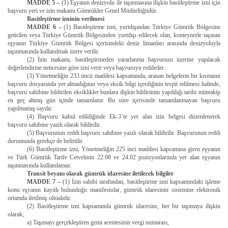
MADDE 5 –
(1) Eşyanın denizyolu ile taşınmasına ilişkin basitleştirme izni için
başvuru yeri ve izin makamı Gümrükler Genel Müdürlüğüdür.
Basitleştirme izninin verilmesi
MADDE 6 –
(1) Basitleştirme izni, yurtdışından Türkiye Gümrük Bölgesine
getirilen veya Türkiye Gümrük Bölgesinden yurtdışı edilecek olan, konteynerle taşınan
eşyanın Türkiye Gümrük Bölgesi içerisindeki deniz limanları arasında denizyoluyla
taşınmasında kullanılmak üzere verilir.
(2) İzin makamı, basitleştirmeden yararlanma başvurusu üzerine yapılacak
değerlendirme neticesine göre izni verir veya başvuruyu reddeder.
(3) Yönetmeliğin 233 üncü maddesi kapsamında, aranan belgelerin bir kısmının
başvuru dosyasında yer almadığının veya eksik bilgi içerdiğinin tespit edilmesi halinde,
başvuru sahibine bildirilen eksiklikler bunlara ilişkin bildirimin yapıldığı tarihi müteakip
en geç altmış gün içinde tamamlanır. Bu süre içerisinde tamamlanmayan başvuru
yapılmamış sayılır.
(4) Başvuru kabul edildiğinde Ek-3’te yer alan izin belgesi düzenlenerek
başvuru sahibine yazılı olarak bildirilir.
(5) Başvurunun reddi başvuru sahibine yazılı olarak bildirilir. Başvurunun reddi
durumunda gerekçe de belirtilir.
(6) Basitleştirme izni, Yönetmeliğin 225 inci maddesi kapsamına giren eşyanın
ve Türk Gümrük Tarife Cetvelinin 22.08 ve 24.02 pozisyonlarında yer alan eşyanın
taşınmasında kullanılamaz.
Transit beyanı olarak gümrük idaresine iletilecek bilgiler
MADDE 7 –
(1) İzin sahibi tarafından, basitleştirme izni kapsamındaki işleme
konu eşyanın kayıtlı bulunduğu manifestolar, gümrük idaresinin sistemine elektronik
ortamda iletilmiş olmalıdır.
(2) Basitleştirme izni kapsamında gümrük idaresine, her bir taşımaya ilişkin
olarak;
a) Taşımayı gerçekleştiren gemi acentesinin vergi numarası,