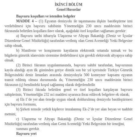
İKİNCİ BÖLÜM
Genel Hususlar
Başvuru koşulları ve istenilen belgeler
MADDE 4 –
(1) Eşyanın denizyolu ile taşınmasına ilişkin basitleştirme izni
verilebilmesi için başvuru sahibinin Yönetmeliğin 230 uncu maddesinin birinci
fıkrasında belirtilen koşullara ilave olarak, aşağıdaki özel koşulları sağlaması gerekir:
a) Başvuru tarihi itibarıyla Ulaştırma ve Altyapı Bakanlığı (Deniz ve İçsular
Düzenleme Genel Müdürlüğü) tarafından verilmiş olan Gemi Acenteliği Yetki Belgesine
sahip olmak,
b) Manifesto ve konşimento kayıtlarını elektronik ortamda tutmak ve bu
bilgilerin gümrük idaresinin sistemine iletilebilmesi için gerekli elektronik altyapıya sahip
olmak.
(2) Birinci fıkranın uygulanmasında, başvuru sahibi tarafından, başvurunun
kayda alındığı ayın ilk gününden geriye dönük son bir yıl içerisinde Türkiye Gümrük
Bölgesindeki deniz limanları arasında denizyoluyla 500 konteyner kapsamı eşyanın
transit edilmiş olması durumunda da, Yönetmeliğin 230 uncu maddesinin birinci
fıkrasının (ç) bendindeki koşul sağlanmış olarak değerlendirilir.
(3) Birinci fıkrada belirtilen genel ve özel koşulları karşılayan başvuru
sahiplerinin, Yönetmeliğin 232 nci maddesi uyarınca ibraz edilecek belgelere ek olarak;
a) Ek-1’de yer alan örneğe uygun olarak doldurulmuş denizyolu basitleştirmesi
için başvuru formunu,
b) Şirketi temsile yetkili kişilerce imzalanmış Ek-2’de yer alan beyan ve taahhüt
metnini,
c) Ulaştırma ve Altyapı Bakanlığı (Deniz ve İçsular Düzenleme Genel
Müdürlüğü) tarafından verilmiş olan Gemi Acenteliği Yetki Belgesinin bir örneğini,
sunması gerekir.
Başvuru yeri