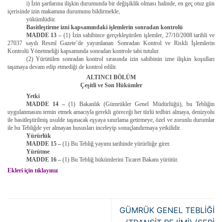
i) İzin şartlarına ilişkin durumunda bir değişiklik olması halinde, en geç otuz gün
içerisinde izin makamına durumunu bildirmekle,
yükümlüdür.
Basitleştirme izni kapsamındaki işlemlerin sonradan kontrolü
MADDE 13 –
(1) İzin sahibince gerçekleştirilen işlemler, 27/10/2008 tarihli ve
27037 sayılı Resmî Gazete’de yayımlanan Sonradan Kontrol ve Riskli İşlemlerin
Kontrolü Yönetmeliği kapsamında sonradan kontrole tabi tutulur.
(2) Yürütülen sonradan kontrol sırasında izin sahibinin izne ilişkin koşulları
taşımaya devam edip etmediği de kontrol edilir.
ALTINCI BÖLÜM
Çeşitli ve Son Hükümler
Yetki
MADDE 14 –
(1) Bakanlık (Gümrükler Genel Müdürlüğü), bu Tebliğin
uygulanmasını temin etmek amacıyla gerekli göreceği her türlü tedbiri almaya, denizyolu
ile basitleştirilmiş usulde taşınacak eşyaya sınırlama getirmeye, özel ve zorunlu durumlar
ile bu Tebliğde yer almayan hususları inceleyip sonuçlandırmaya yetkilidir.
Yürürlük
MADDE 15 –
(1) Bu Tebliğ yayımı tarihinde yürürlüğe girer.
Yürütme
MADDE 16 –
(1) Bu Tebliğ hükümlerini Ticaret Bakanı yürütür.
Ekleri için tıklayınız
GÜMRÜK GENEL TEBLİĞİ