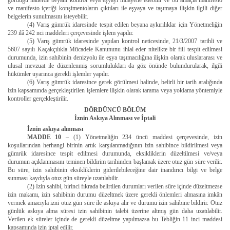
gördüğü hallerde beyanı kontrol veya eşyayı muayene edebilir ve bu amaçla manifesto
ve manifesto içeriği konşimentoların çıktıları ile eşyaya ve taşımaya ilişkin ilgili diğer
belgelerin sunulmasını isteyebilir.
(4) Varış gümrük idaresinde tespit edilen beyana aykırılıklar için Yönetmeliğin
239 ilâ 242 nci maddeleri çerçevesinde işlem yapılır.
(5) Varış gümrük idaresinde yapılan kontrol neticesinde, 21/3/2007 tarihli ve
5607 sayılı Kaçakçılıkla Mücadele Kanununu ihlal eder nitelikte bir fiil tespit edilmesi
durumunda, izin sahibinin denizyolu ile eşya taşımacılığına ilişkin olarak uluslararası ve
ulusal mevzuat ile düzenlenmiş sorumlulukları da göz önünde bulundurularak, ilgili
hükümler uyarınca gerekli işlemler yapılır.
(6) Varış gümrük idaresince gerek görülmesi halinde, belirli bir tarih aralığında
izin kapsamında gerçekleştirilen işlemlere ilişkin olarak tarama veya yoklama yöntemiyle
kontroller gerçekleştirilir.
DÖRDÜNCÜ BÖLÜM
İznin Askıya Alınması ve İptali
İznin askıya alınması
MADDE 10 –
(1) Yönetmeliğin 234 üncü maddesi çerçevesinde, izin
koşullarından herhangi birinin artık karşılanmadığının izin sahibince bildirilmesi veya
gümrük idaresince tespit edilmesi durumunda, eksikliklerin düzeltilmesi ve/veya
durumun açıklanmasını teminen bildirim tarihinden başlamak üzere otuz gün süre verilir.
Bu süre, izin sahibinin eksikliklerin giderilebileceğine dair inandırıcı bilgi ve belge
sunması kaydıyla otuz gün süreyle uzatılabilir.
(2) İzin sahibi, birinci fıkrada belirtilen durumları verilen süre içinde düzeltmezse
izin makamı, izin sahibinin durumu düzeltmek üzere gerekli önlemleri almasına imkân
vermek amacıyla izni otuz gün süre ile askıya alır ve durumu izin sahibine bildirir. Otuz
günlük askıya alma süresi izin sahibinin talebi üzerine altmış gün daha uzatılabilir.
Verilen ek süreler içinde de gerekli düzeltme yapılmazsa bu Tebliğin 11 inci maddesi
kapsamında izin iptal edilir.