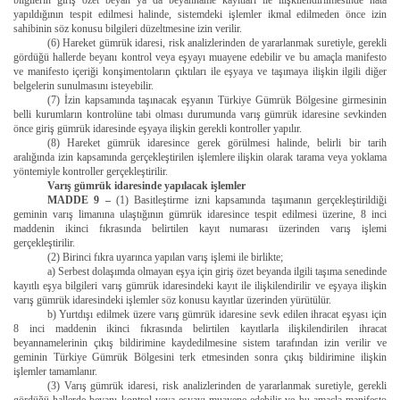
bilgilerin giriş özet beyan ya da beyanname kayıtları ile ilişkilendirilmesinde hata
yapıldığının tespit edilmesi halinde, sistemdeki işlemler ikmal edilmeden önce izin
sahibinin söz konusu bilgileri düzeltmesine izin verilir.
(6) Hareket gümrük idaresi, risk analizlerinden de yararlanmak suretiyle, gerekli
gördüğü hallerde beyanı kontrol veya eşyayı muayene edebilir ve bu amaçla manifesto
ve manifesto içeriği konşimentoların çıktıları ile eşyaya ve taşımaya ilişkin ilgili diğer
belgelerin sunulmasını isteyebilir.
(7) İzin kapsamında taşınacak eşyanın Türkiye Gümrük Bölgesine girmesinin
belli kurumların kontrolüne tabi olması durumunda varış gümrük idaresine sevkinden
önce giriş gümrük idaresinde eşyaya ilişkin gerekli kontroller yapılır.
(8) Hareket gümrük idaresince gerek görülmesi halinde, belirli bir tarih
aralığında izin kapsamında gerçekleştirilen işlemlere ilişkin olarak tarama veya yoklama
yöntemiyle kontroller gerçekleştirilir.
Varış gümrük idaresinde yapılacak işlemler
MADDE 9 –
(1) Basitleştirme izni kapsamında taşımanın gerçekleştirildiği
geminin varış limanına ulaştığının gümrük idaresince tespit edilmesi üzerine, 8 inci
maddenin ikinci fıkrasında belirtilen kayıt numarası üzerinden varış işlemi
gerçekleştirilir.
(2) Birinci fıkra uyarınca yapılan varış işlemi ile birlikte;
a) Serbest dolaşımda olmayan eşya için giriş özet beyanda ilgili taşıma senedinde
kayıtlı eşya bilgileri varış gümrük idaresindeki kayıt ile ilişkilendirilir ve eşyaya ilişkin
varış gümrük idaresindeki işlemler söz konusu kayıtlar üzerinden yürütülür.
b) Yurtdışı edilmek üzere varış gümrük idaresine sevk edilen ihracat eşyası için
8 inci maddenin ikinci fıkrasında belirtilen kayıtlarla ilişkilendirilen ihracat
beyannamelerinin çıkış bildirimine kaydedilmesine sistem tarafından izin verilir ve
geminin Türkiye Gümrük Bölgesini terk etmesinden sonra çıkış bildirimine ilişkin
işlemler tamamlanır.
(3) Varış gümrük idaresi, risk analizlerinden de yararlanmak suretiyle, gerekli