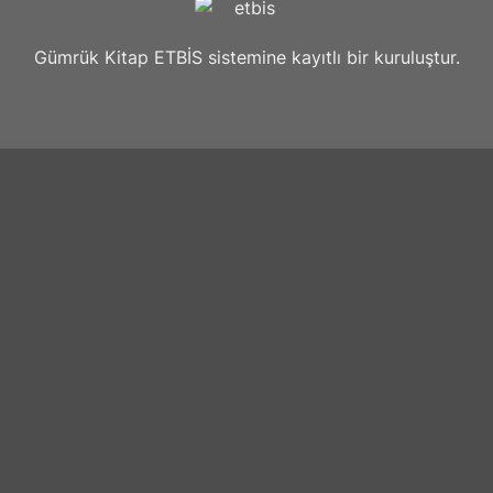
Gümrük Kitap ETBİS sistemine kayıtlı bir kuruluştur.