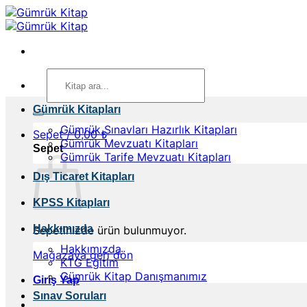
İçeriğe
atla
Ara:
Gümrük Kitapları
Gümrük Sınavları Hazırlık Kitapları
Sepet /
0,00
₺
Gümrük Mevzuatı Kitapları
Sepet
Gümrük Tarife Mevzuatı Kitapları
Dış Ticaret Kitapları
KPSS Kitapları
Hakkımızda
Sepetinizde ürün bulunmuyor.
Hakkımızda
Mağazaya geri dön
KTG Eğitim
Gümrük Kitap Danışmanımız
Giriş Yap
Sınav Soruları