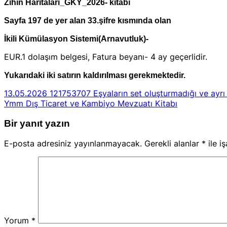
Zihin Haritaları_GKY_2026- kitabı
Sayfa 197 de yer alan 33.şifre kısmında olan
İkili Kümülasyon Sistemi(Arnavutluk)-
EUR.1 dolaşım belgesi, Fatura beyanı- 4 ay geçerlidir.
Yukarıdaki iki satırın kaldırılması gerekmektedir.
13.05.2026 121753707 Eşyaların set oluşturmadığı ve ayrı 
Ymm Dış Ticaret ve Kambiyo Mevzuatı Kitabı
Bir yanıt yazın
E-posta adresiniz yayınlanmayacak.
Gerekli alanlar
*
ile i
Yorum
*