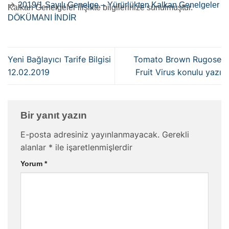
→
2019/1 Sayılı Genelge – Yürürlükten Kalkan Genelgeler
Kalkan Genelgeler ilişikte bilgilerinize sunulmuştur.
DÖKÜMANI İNDİR
Yeni Bağlayıcı Tarife Bilgisi
Tomato Brown Rugose
12.02.2019
Fruit Virus konulu yazı
Bir yanıt yazın
E-posta adresiniz yayınlanmayacak.
Gerekli
alanlar
*
ile işaretlenmişlerdir
Yorum
*