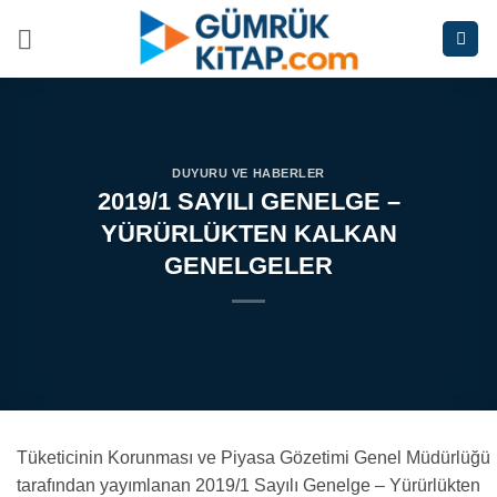
İçeriğe
atla
DUYURU VE HABERLER
2019/1 SAYILI GENELGE –
YÜRÜRLÜKTEN KALKAN
GENELGELER
Tüketicinin Korunması ve Piyasa Gözetimi Genel Müdürlüğü
tarafından yayımlanan 2019/1 Sayılı Genelge – Yürürlükten