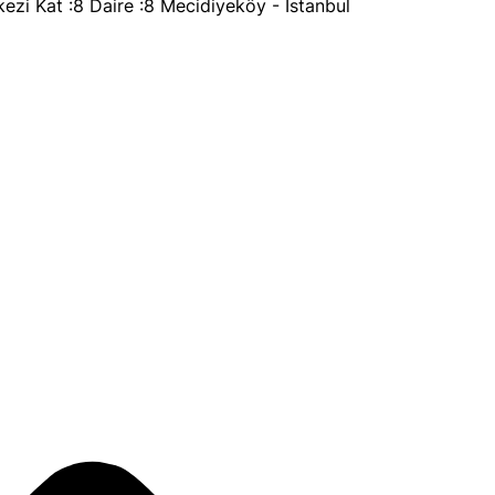
ezi Kat :8 Daire :8 Mecidiyeköy - İstanbul