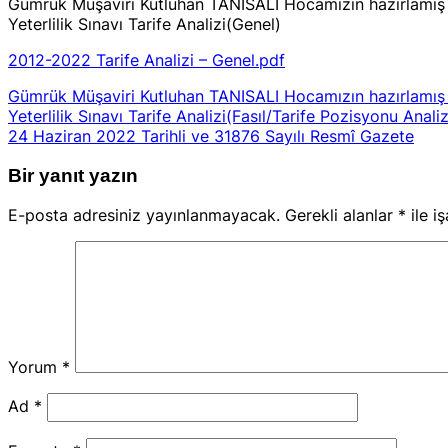
Gümrük Müşaviri Kutluhan TANISALI Hocamızın hazırlamış 
Yeterlilik Sınavı Tarife Analizi(Genel)
2012-2022 Tarife Analizi – Genel.pdf
Gümrük Müşaviri Kutluhan TANISALI Hocamızın hazırlamış 
Yeterlilik Sınavı Tarife Analizi(Fasıl/Tarife Pozisyonu Analiz
24 Haziran 2022 Tarihli ve 31876 Sayılı Resmî Gazete
Bir yanıt yazın
E-posta adresiniz yayınlanmayacak.
Gerekli alanlar
*
ile i
Yorum
*
Ad
*