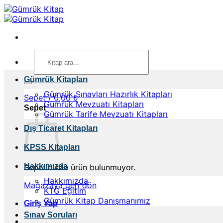
İçeriğe
atla
Ara:
Gümrük Kitapları
Gümrük Sınavları Hazırlık Kitapları
Sepet /
0,00
₺
Gümrük Mevzuatı Kitapları
Sepet
Gümrük Tarife Mevzuatı Kitapları
Dış Ticaret Kitapları
KPSS Kitapları
Hakkımızda
Sepetinizde ürün bulunmuyor.
Hakkımızda
Mağazaya geri dön
KTG Eğitim
Gümrük Kitap Danışmanımız
Giriş Yap
Sınav Soruları