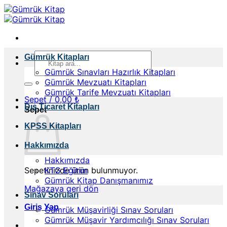
İçeriğe
atla
Ara:
Gümrük Kitapları
Gümrük Sınavları Hazırlık Kitapları
Gümrük Mevzuatı Kitapları
Gümrük Tarife Mevzuatı Kitapları
Sepet /
0,00
₺
Dış Ticaret Kitapları
Sepet
KPSS Kitapları
Hakkımızda
Hakkımızda
Sepetinizde ürün bulunmuyor.
KTG Eğitim
Gümrük Kitap Danışmanımız
Mağazaya geri dön
Sınav Soruları
Giriş Yap
Gümrük Müşavirliği Sınav Soruları
Gümrük Müşavir Yardımcılığı Sınav Soruları