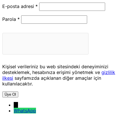
Gerekli
E-posta adresi
*
Gerekli
Parola
*
Kişisel verileriniz bu web sitesindeki deneyiminizi
desteklemek, hesabınıza erişimi yönetmek ve
gizlilik
ilkesi
sayfamızda açıklanan diğer amaçlar için
kullanılacaktır.
Üye Ol
→
WhatsApp